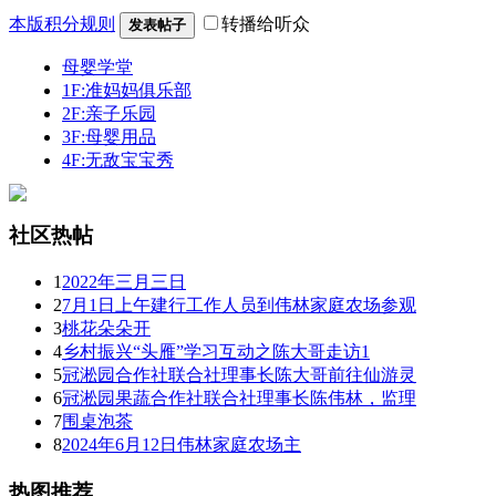
本版积分规则
转播给听众
发表帖子
母婴学堂
1F:准妈妈俱乐部
2F:亲子乐园
3F:母婴用品
4F:无敌宝宝秀
社区热帖
1
2022年三月三日
2
7月1日上午建行工作人员到伟林家庭农场参观
3
桃花朵朵开
4
乡村振兴“头雁”学习互动之陈大哥走访1
5
冠淞园合作社联合社理事长陈大哥前往仙游灵
6
冠淞园果蔬合作社联合社理事长陈伟林，监理
7
围桌泡茶
8
2024年6月12日伟林家庭农场主
热图推荐