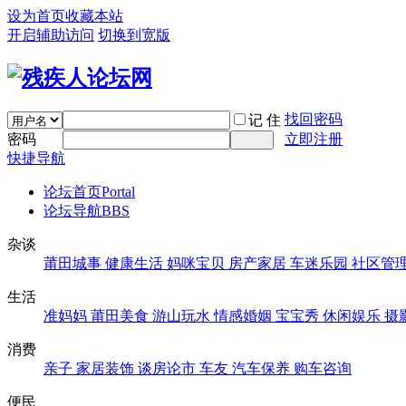
设为首页
收藏本站
开启辅助访问
切换到宽版
找回密码
记 住
密码
立即注册
快捷导航
论坛首页
Portal
论坛导航
BBS
杂谈
莆田城事
健康生活
妈咪宝贝
房产家居
车迷乐园
社区管
生活
准妈妈
莆田美食
游山玩水
情感婚姻
宝宝秀
休闲娱乐
摄
消费
亲子
家居装饰
谈房论市
车友
汽车保养
购车咨询
便民