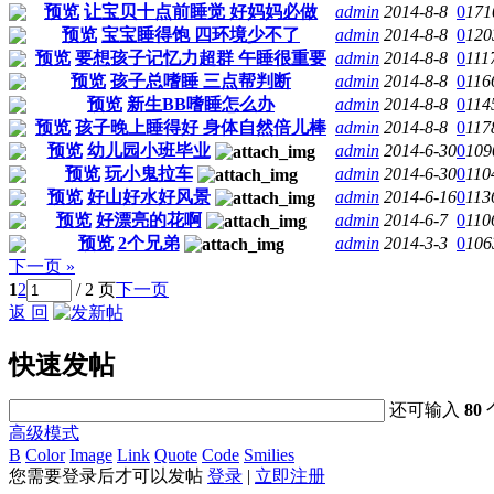
预览
让宝贝十点前睡觉 好妈妈必做
admin
2014-8-8
0
171
预览
宝宝睡得饱 四环境少不了
admin
2014-8-8
0
120
预览
要想孩子记忆力超群 午睡很重要
admin
2014-8-8
0
111
预览
孩子总嗜睡 三点帮判断
admin
2014-8-8
0
116
预览
新生BB嗜睡怎么办
admin
2014-8-8
0
114
预览
孩子晚上睡得好 身体自然倍儿棒
admin
2014-8-8
0
117
预览
幼儿园小班毕业
admin
2014-6-30
0
109
预览
玩小鬼拉车
admin
2014-6-30
0
110
预览
好山好水好风景
admin
2014-6-16
0
113
预览
好漂亮的花啊
admin
2014-6-7
0
110
预览
2个兄弟
admin
2014-3-3
0
106
下一页 »
1
2
/ 2 页
下一页
返 回
快速发帖
还可输入
80
高级模式
B
Color
Image
Link
Quote
Code
Smilies
您需要登录后才可以发帖
登录
|
立即注册