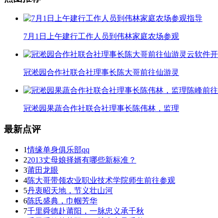
7月1日上午建行工作人员到伟林家庭农场参观
冠淞园合作社联合社理事长陈大哥前往仙游灵
冠淞园果蔬合作社联合社理事长陈伟林，监理
最新点评
1
情缘单身俱乐部qq
2
2013丈母娘择婿有哪些新标准？
3
莆田龙眼
4
陈大哥带领农业职业技术学院师生前往参观
5
丹衷昭天地，节义壮山河
6
陈氏盛典，巾帼芳华
7
千里舜德赴莆阳，一脉忠义承千秋