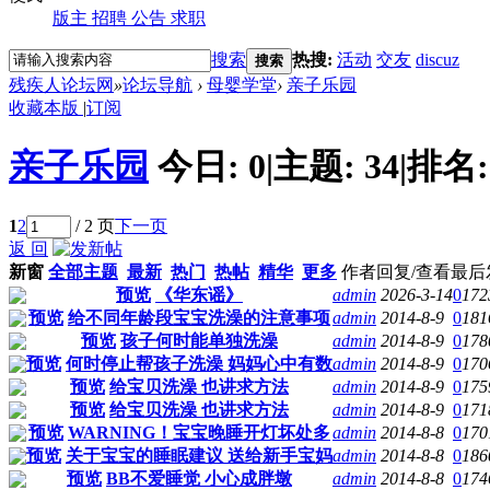
版主
招聘
公告
求职
搜索
热搜:
活动
交友
discuz
搜索
残疾人论坛网
»
论坛导航
›
母婴学堂
›
亲子乐园
收藏本版
|
订阅
亲子乐园
今日:
0
|
主题:
34
|
排名
1
2
/ 2 页
下一页
返 回
新窗
全部主题
最新
热门
热帖
精华
更多
作者
回复/查看
最后
预览
《华东谣》
admin
2026-3-14
0
172
预览
给不同年龄段宝宝洗澡的注意事项
admin
2014-8-9
0
181
预览
孩子何时能单独洗澡
admin
2014-8-9
0
178
预览
何时停止帮孩子洗澡 妈妈心中有数
admin
2014-8-9
0
170
预览
给宝贝洗澡 也讲求方法
admin
2014-8-9
0
175
预览
给宝贝洗澡 也讲求方法
admin
2014-8-9
0
171
预览
WARNING！宝宝晚睡开灯坏处多
admin
2014-8-8
0
170
预览
关于宝宝的睡眠建议 送给新手宝妈
admin
2014-8-8
0
186
预览
BB不爱睡觉 小心成胖墩
admin
2014-8-8
0
174