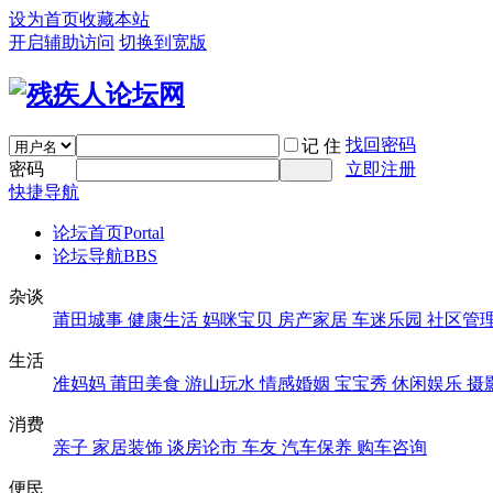
设为首页
收藏本站
开启辅助访问
切换到宽版
找回密码
记 住
密码
立即注册
快捷导航
论坛首页
Portal
论坛导航
BBS
杂谈
莆田城事
健康生活
妈咪宝贝
房产家居
车迷乐园
社区管
生活
准妈妈
莆田美食
游山玩水
情感婚姻
宝宝秀
休闲娱乐
摄
消费
亲子
家居装饰
谈房论市
车友
汽车保养
购车咨询
便民