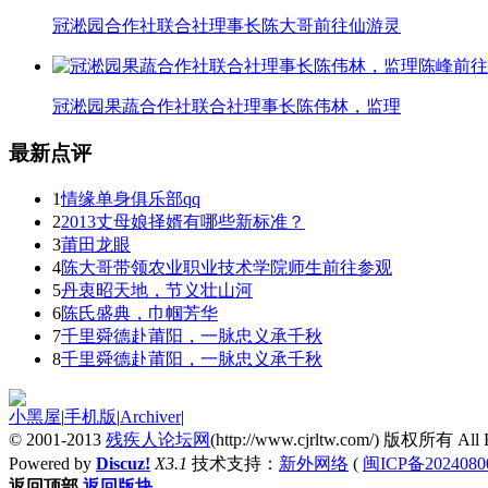
冠淞园合作社联合社理事长陈大哥前往仙游灵
冠淞园果蔬合作社联合社理事长陈伟林，监理
最新点评
1
情缘单身俱乐部qq
2
2013丈母娘择婿有哪些新标准？
3
莆田龙眼
4
陈大哥带领农业职业技术学院师生前往参观
5
丹衷昭天地，节义壮山河
6
陈氏盛典，巾帼芳华
7
千里舜德赴莆阳，一脉忠义承千秋
8
千里舜德赴莆阳，一脉忠义承千秋
小黑屋
|
手机版
|
Archiver
|
© 2001-2013
残疾人论坛网
(http://www.cjrltw.com/) 版权所有 All R
Powered by
Discuz!
X3.1
技术支持：
新外网络
(
闽ICP备2024080
返回顶部
返回版块