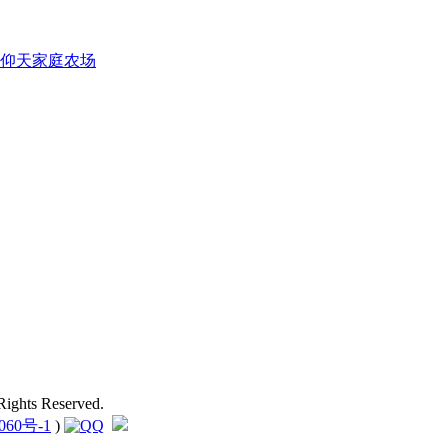
ights Reserved.
060号-1
)