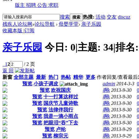
版主
招聘
公告
求职
搜索
热搜:
活动
交友
discuz
搜索
残疾人论坛网
»
论坛导航
›
母婴学堂
›
亲子乐园
收藏本版
|
订阅
亲子乐园
今日:
0
|
主题:
34
|
排名
1
2
/ 2 页
返 回
新窗
全部主题
最新
热门
热帖
精华
更多
作者
回复/查看
最后
预览
小孩子调皮
admin
2014-3-3
预览
欢祝国庆
啊k
2013-9-30
预览
十一打算这样过
啊k
2013-9-30
预览
国庆节儿童诗歌
啊k
2013-9-30
预览
法律伴我行
啊k
2013-9-30
预览
我是一滴小雨点
啊k
2013-9-30
预览
把眼泪“吞”下去
啊k
2013-9-30
预览
卢纶
啊k
2013-9-29
预览
柳宗元
啊k
2013-9-29