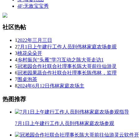
4F:无敌宝宝秀
社区热帖
1
2022年三月三日
2
7月1日上午建行工作人员到伟林家庭农场参观
3
桃花朵朵开
4
乡村振兴“头雁”学习互动之陈大哥走访1
5
冠淞园合作社联合社理事长陈大哥前往仙游灵
6
冠淞园果蔬合作社联合社理事长陈伟林，监理
7
围桌泡茶
8
2024年6月12日伟林家庭农场主
热图推荐
7月1日上午建行工作人员到伟林家庭农场参观