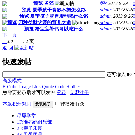
预览
孟郊
啊k
2013-9-29
预览
夏季孩子食欲不振怎么办
admin
2013-9-26
预览
夏季孩子脾胃虚弱喝什么粥
admin
2013-9-26
预览
四种类型父亲的育儿之道
admin
2013-9-26
预览
给宝宝补钙可以吃什么
admin
2013-9-26
下一页 »
1
2
/ 2 页
返 回
快速发帖
还可输入
80
高级模式
B
Color
Image
Link
Quote
Code
Smilies
您需要登录后才可以发帖
登录
|
立即注册
本版积分规则
转播给听众
发表帖子
母婴学堂
1F:准妈妈俱乐部
2F:亲子乐园
3F:母婴用品