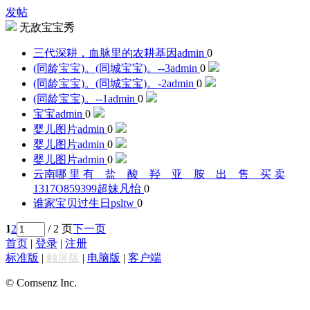
发帖
无敌宝宝秀
三代深耕，血脉里的农耕基因
admin
0
(同龄宝宝)。(同城宝宝)。--3
admin
0
(同龄宝宝)。(同城宝宝)。-2
admin
0
(同龄宝宝)。--1
admin
0
宝宝
admin
0
婴儿图片
admin
0
婴儿图片
admin
0
婴儿图片
admin
0
云南哪 里 有 盐 酸 羟 亚 胺 出 售 买 卖
1317O859399
超妹凡怡
0
谁家宝贝过生日
psltw
0
1
2
/ 2 页
下一页
首页
|
登录
|
注册
标准版
|
触屏版
|
电脑版
|
客户端
© Comsenz Inc.