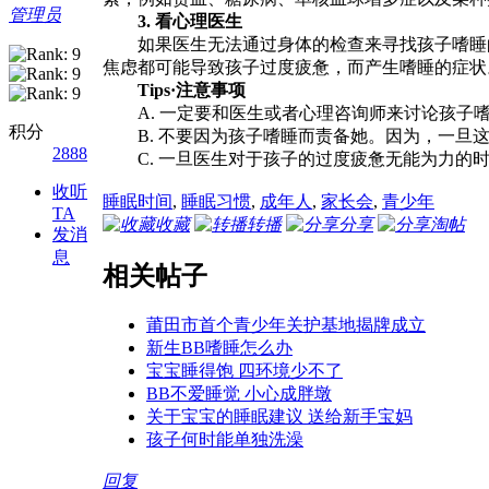
管理员
3. 看心理医生
如果医生无法通过身体的检查来寻找孩子嗜睡的
焦虑都可能导致孩子过度疲惫，而产生嗜睡的症状
Tips·注意事项
A. 一定要和医生或者心理咨询师来讨论孩子嗜
积分
B. 不要因为孩子嗜睡而责备她。因为，一旦这
2888
C. 一旦医生对于孩子的过度疲惫无能为力的时
收听
睡眠时间
,
睡眠习惯
,
成年人
,
家长会
,
青少年
TA
收藏
转播
分享
淘帖
发消
息
相关帖子
莆田市首个青少年关护基地揭牌成立
新生BB嗜睡怎么办
宝宝睡得饱 四环境少不了
BB不爱睡觉 小心成胖墩
关于宝宝的睡眠建议 送给新手宝妈
孩子何时能单独洗澡
回复