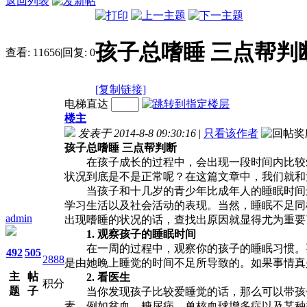
返回列表
孩子总嗜睡 三点帮判
查看:
11656
|
回复:
0
[复制链接]
电梯直达
楼主
发表于 2014-8-8 09:30:16
|
只看该作者
孩子总嗜睡 三点帮判断
在孩子成长的过程中，会出现一段时间内比较爱
状况到底是不是正常呢？在这篇文章中，我们就和
当孩子和十几岁的青少年比成年人的睡眠时间还
学习生活以及社会活动的表现。当然，睡眠不足同
admin
出现嗜睡的状况的话，查找出原因就显得尤为重要
1. 观察孩子的睡眠时间
在一周的过程中，观察你的孩子的睡眠习惯。要
492
505
2888
是由她晚上睡觉的时间不足所导致的。如果事情真
主
帖
2. 看医生
积分
题
子
当你发现孩子比较爱睡觉的话，那么可以带孩子
素，例如贫血、糖尿病、单核血球增多症以及某种