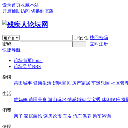
设为首页
收藏本站
开启辅助访问
切换到宽版
找回密码
记 住
密码
立即注册
快捷导航
论坛首页
Portal
论坛导航
BBS
杂谈
莆田城事
健康生活
妈咪宝贝
房产家居
车迷乐园
社区管
生活
准妈妈
莆田美食
游山玩水
情感婚姻
宝宝秀
休闲娱乐
摄
消费
亲子
家居装饰
谈房论市
车友
汽车保养
购车咨询
便民