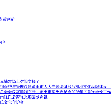
点帮判断
内容
赤埔农场上夕阳文摘了
莆田市人大专题调研涉台祖地文化品牌建设，
莆田市陈氏委员会2026年度首次会长工
南陈氏后裔陈光銮圆梦谒祖
氏文化守护者