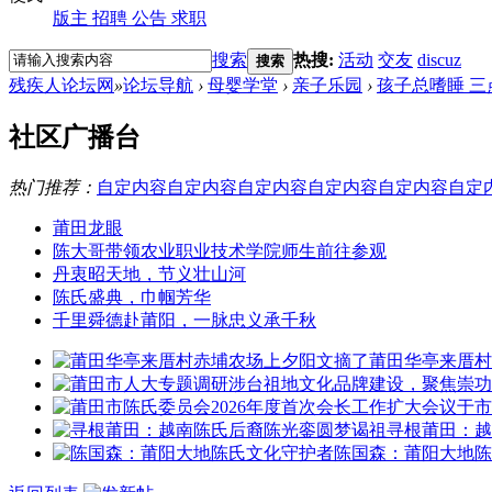
版主
招聘
公告
求职
搜索
热搜:
活动
交友
discuz
搜索
残疾人论坛网
»
论坛导航
›
母婴学堂
›
亲子乐园
›
孩子总嗜睡 三
社区广播台
热门推荐：
自定内容
自定内容
自定内容
自定内容
自定内容
自定
莆田龙眼
陈大哥带领农业职业技术学院师生前往参观
丹衷昭天地，节义壮山河
陈氏盛典，巾帼芳华
千里舜德赴莆阳，一脉忠义承千秋
莆田华亭来厝村
寻根莆田：越
陈国森：莆阳大地陈