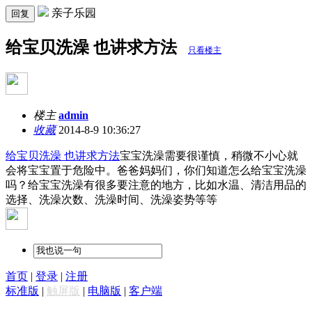
亲子乐园
回复
给宝贝洗澡 也讲求方法
只看楼主
楼主
admin
收藏
2014-8-9 10:36:27
给宝贝洗澡 也讲求方法
宝宝洗澡需要很谨慎，稍微不小心就
会将宝宝置于危险中。爸爸妈妈们，你们知道怎么给宝宝洗澡
吗？给宝宝洗澡有很多要注意的地方，比如水温、清洁用品的
选择、洗澡次数、洗澡时间、洗澡姿势等等
首页
|
登录
|
注册
标准版
|
触屏版
|
电脑版
|
客户端