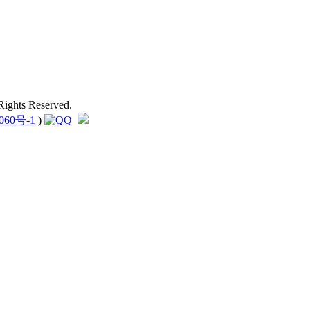
ights Reserved.
060号-1
)