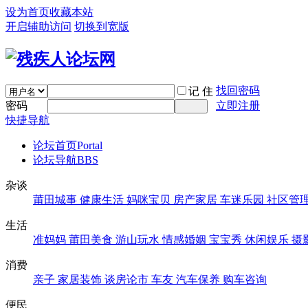
设为首页
收藏本站
开启辅助访问
切换到宽版
找回密码
记 住
密码
立即注册
快捷导航
论坛首页
Portal
论坛导航
BBS
杂谈
莆田城事
健康生活
妈咪宝贝
房产家居
车迷乐园
社区管
生活
准妈妈
莆田美食
游山玩水
情感婚姻
宝宝秀
休闲娱乐
摄
消费
亲子
家居装饰
谈房论市
车友
汽车保养
购车咨询
便民