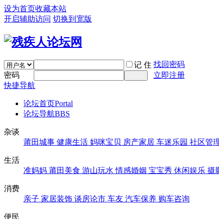
设为首页
收藏本站
开启辅助访问
切换到宽版
找回密码
记 住
密码
立即注册
快捷导航
论坛首页
Portal
论坛导航
BBS
杂谈
莆田城事
健康生活
妈咪宝贝
房产家居
车迷乐园
社区管
生活
准妈妈
莆田美食
游山玩水
情感婚姻
宝宝秀
休闲娱乐
摄
消费
亲子
家居装饰
谈房论市
车友
汽车保养
购车咨询
便民