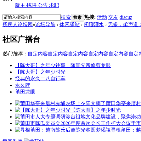
版主
招聘
公告
求职
搜索
热搜:
活动
交友
discuz
搜索
残疾人论坛网
»
论坛导航
›
休闲驿站
›
闲聊灌水
›
无多，柔声道
社区广播台
热门推荐：
自定内容
自定内容
自定内容
自定内容
自定内容
自定
【陈大哥】之年少往事｜随同父亲修剪龙眼
【陈大哥】之年少时光
经典的永久二八自行车
永久牌
莆田龙眼
莆田华亭来厝村
【陈大哥】之年少时光
寻根莆田：越