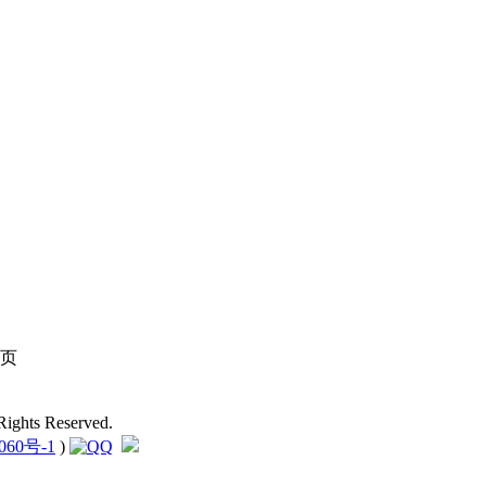
页
ights Reserved.
060号-1
)