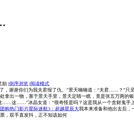
…
|
倒序浏览
|
阅读模式
了，谢谢你们为我夫君报了仇。”景天喃喃道：“夫君……？”只见
处拿出一物，塞于景天手里，景天定睛一瞧，竟是张五万两的银
这……这……”冰晶女道：“很奇怪是吗？这是我从一个贪财鬼
团购热门影片星际迷航3：超越星辰大
我本来准备和他出去后，
票，双手直发抖，正不知该如何