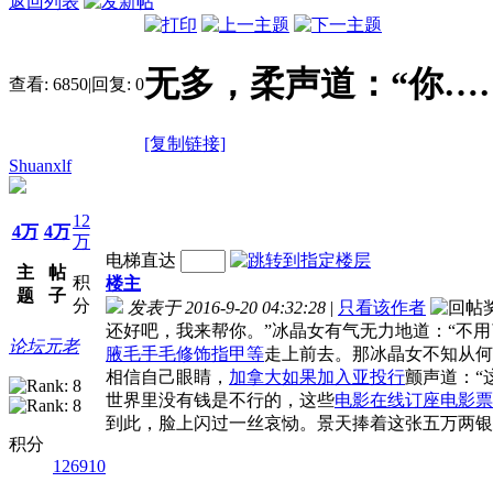
返回列表
无多，柔声道：“你…
查看:
6850
|
回复:
0
[复制链接]
Shuanxlf
12
4万
4万
万
电梯直达
主
帖
积
楼主
题
子
分
发表于 2016-9-20 04:32:28
|
只看该作者
还好吧，我来帮你。”冰晶女有气无力地道：“不用
论坛元老
腋毛手毛修饰指甲等
走上前去。那冰晶女不知从何
相信自己眼睛，
加拿大如果加入亚投行
颤声道：“
世界里没有钱是不行的，这些
电影在线订座电影票
到此，脸上闪过一丝哀恸。景天捧着这张五万两银
积分
126910