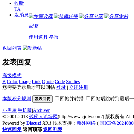
收听
TA
发消息
收藏
转播
分享
淘帖
回复
使用道具
举报
返回列表
发表回复
高级模式
B
Color
Image
Link
Quote
Code
Smilies
您需要登录后才可以回帖
登录
|
立即注册
本版积分规则
回帖并转播
回帖后跳转到最后一
发表回复
小黑屋
|
手机版
|
Archiver
|
© 2001-2013
残疾人论坛网
(http://www.cjrltw.com/) 版权所有 All R
Powered by
Discuz!
X3.1
技术支持：
新外网络
(
闽ICP备2024080
快速回复
返回顶部
返回列表