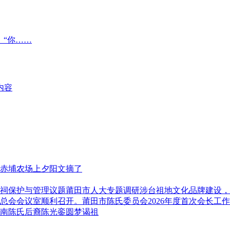
：“你……
内容
赤埔农场上夕阳文摘了
莆田市人大专题调研涉台祖地文化品牌建设，
莆田市陈氏委员会2026年度首次会长工
南陈氏后裔陈光銮圆梦谒祖