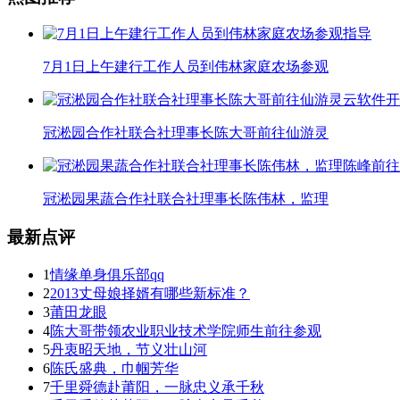
7月1日上午建行工作人员到伟林家庭农场参观
冠淞园合作社联合社理事长陈大哥前往仙游灵
冠淞园果蔬合作社联合社理事长陈伟林，监理
最新点评
1
情缘单身俱乐部qq
2
2013丈母娘择婿有哪些新标准？
3
莆田龙眼
4
陈大哥带领农业职业技术学院师生前往参观
5
丹衷昭天地，节义壮山河
6
陈氏盛典，巾帼芳华
7
千里舜德赴莆阳，一脉忠义承千秋