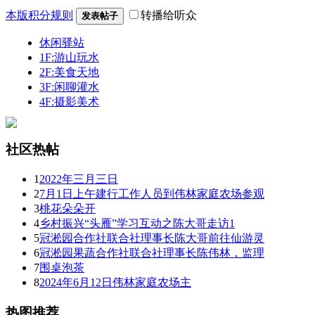
本版积分规则
转播给听众
发表帖子
休闲驿站
1F:游山玩水
2F:美食天地
3F:闲聊灌水
4F:摄影美术
社区热帖
1
2022年三月三日
2
7月1日上午建行工作人员到伟林家庭农场参观
3
桃花朵朵开
4
乡村振兴“头雁”学习互动之陈大哥走访1
5
冠淞园合作社联合社理事长陈大哥前往仙游灵
6
冠淞园果蔬合作社联合社理事长陈伟林，监理
7
围桌泡茶
8
2024年6月12日伟林家庭农场主
热图推荐