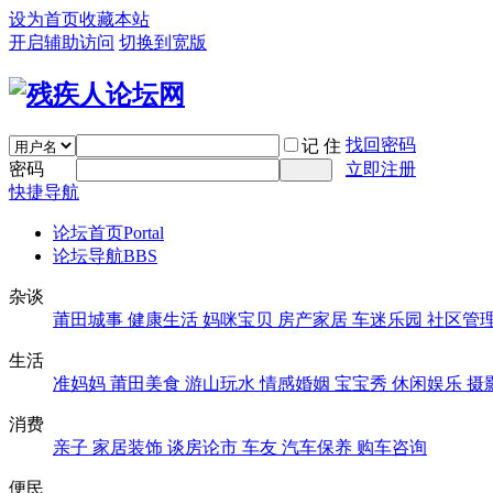
设为首页
收藏本站
开启辅助访问
切换到宽版
找回密码
记 住
密码
立即注册
快捷导航
论坛首页
Portal
论坛导航
BBS
杂谈
莆田城事
健康生活
妈咪宝贝
房产家居
车迷乐园
社区管
生活
准妈妈
莆田美食
游山玩水
情感婚姻
宝宝秀
休闲娱乐
摄
消费
亲子
家居装饰
谈房论市
车友
汽车保养
购车咨询
便民