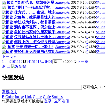
预览
”灵画浮现。犹如银河星
Shuanpkb
2016-9-14
0
4725
Shua
预览
“刷！”一张画纸浮空。
Shuanpkb
2016-9-14
0
4584
Shua
预览
佳方式。……夜深。城东
Shuanpkb
2016-9-14
0
4515
Shua
预览
尔修炼，效果更是惊人的
Shuanpkb
2016-9-14
0
4906
Shua
预览
拳法或为剑诀，都非常强
Shuanpkb
2016-9-14
0
4849
Shua
预览
洞内也不甚深，偶尔碰上
Shuanpkb
2016-9-14
0
4806
Shua
预览
急忙使出家传的唐家散手
Shuanpkb
2016-9-14
0
4731
Shua
预览
仅只是站在这片土地上，
Shuanpkb
2016-9-14
0
4783
Shua
预览
年以上的，怎么也是妖圣
Shuanpkb
2016-9-14
0
4596
Shua
预览
乎要抓碎一切。“凝！”
Shuanpkb
2016-9-14
0
4328
Shua
预览
曾经他多么希望自己有朝
Shuanpkb
2016-9-14
0
4806
Shua
下一页 »
1 ...
9
10
11
12
13
14
15
16
17
... 6401
/ 1000 页
下一页
返 回
快速发帖
还可输入
80
高级模式
B
Color
Image
Link
Quote
Code
Smilies
您需要登录后才可以发帖
登录
|
立即注册