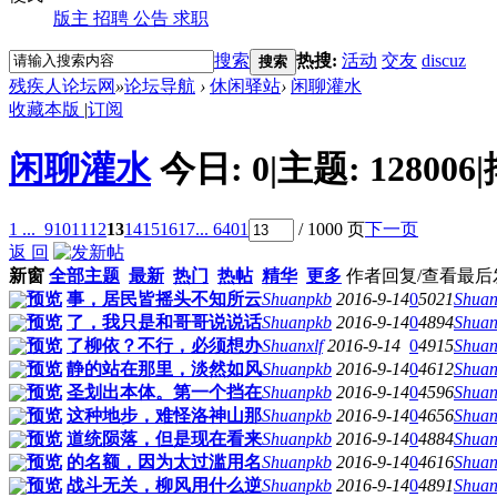
版主
招聘
公告
求职
搜索
热搜:
活动
交友
discuz
搜索
残疾人论坛网
»
论坛导航
›
休闲驿站
›
闲聊灌水
收藏本版
|
订阅
闲聊灌水
今日:
0
|
主题:
128006
|
1 ...
9
10
11
12
13
14
15
16
17
... 6401
/ 1000 页
下一页
返 回
新窗
全部主题
最新
热门
热帖
精华
更多
作者
回复/查看
最后
预览
事，居民皆摇头不知所云
Shuanpkb
2016-9-14
0
5021
Shua
预览
了，我只是和哥哥说说话
Shuanpkb
2016-9-14
0
4894
Shua
预览
了柳依？不行，必须想办
Shuanxlf
2016-9-14
0
4915
Shuan
预览
静的站在那里，淡然如风
Shuanpkb
2016-9-14
0
4612
Shua
预览
圣划出本体。第一个挡在
Shuanpkb
2016-9-14
0
4596
Shua
预览
这种地步，难怪洛神山那
Shuanpkb
2016-9-14
0
4656
Shua
预览
道统陨落，但是现在看来
Shuanpkb
2016-9-14
0
4884
Shua
预览
的名额，因为太过滥用名
Shuanpkb
2016-9-14
0
4616
Shua
预览
战斗无关，柳风用什么逆
Shuanpkb
2016-9-14
0
4891
Shua