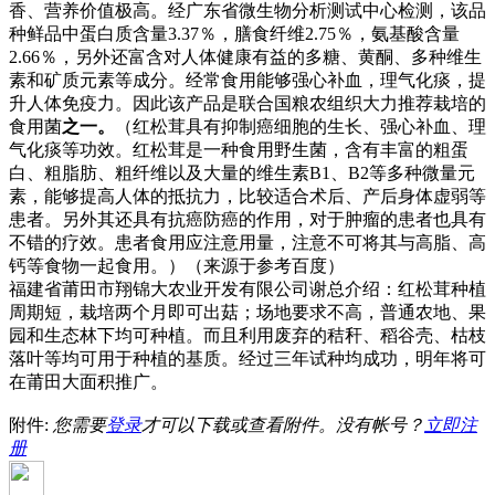
香、营养价值极高。经广东省微生物分析测试中心检测，该品
种鲜品中蛋白质含量3.37％，膳食纤维2.75％，氨基酸含量
2.66％，另外还富含对人体健康有益的多糖、黄酮、多种维生
素和矿质元素等成分。经常食用能够强心补血，理气化痰，提
升人体免疫力。因此该产品是联合国粮农组织大力推荐栽培的
食用菌
之一。
（红松茸具有抑制癌细胞的生长、强心补血、理
气化痰等功效。红松茸是一种食用野生菌，含有丰富的粗蛋
白、粗脂肪、粗纤维以及大量的维生素B1、B2等多种微量元
素，能够提高人体的抵抗力，比较适合术后、产后身体虚弱等
患者。另外其还具有抗癌防癌的作用，对于肿瘤的患者也具有
不错的疗效。患者食用应注意用量，注意不可将其与高脂、高
钙等食物一起食用。）（来源于参考百度）
福建省莆田市翔锦大农业开发有限公司谢总介绍：红松茸种植
周期短，栽培两个月即可出菇；场地要求不高，普通农地、果
园和生态林下均可种植。而且利用废弃的秸秆、稻谷壳、枯枝
落叶等均可用于种植的基质。经过三年试种均成功，明年将可
在莆田大面积推广。
附件:
您需要
登录
才可以下载或查看附件。没有帐号？
立即注
册