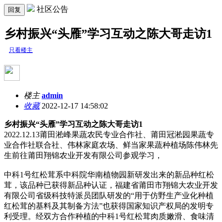
社区公告
回复
乡村振兴“头雁”学习互动之陈大哥走访1
只看楼主
楼主
admin
收藏
2022-12-17 14:58:02
乡村振兴
“
头雁
”
学习互动之陈大哥走访
1
2022.12.13莆田淞峰果蔬农民专业合作社、莆田冠淞园果蔬专
业合作社联合社、伟林家庭农场、鲜当家果蔬种植场陈伟林先
生前往莆田翔锦农业开发有限公司参观学习，
中科1号红松茸系中科院华南植物园新研发出来的新品种红松
茸，该品种已获得新品种认证，福建省莆田市翔锦大农业开发
有限公司省级科技特派员团队研发的“用于仿野生产业化种植
红松茸的基料及其制备方法”也获得国家知识产权局的发明专
利受理。经双方合作种植的中科1号红松茸肉质嫩滑、食味清