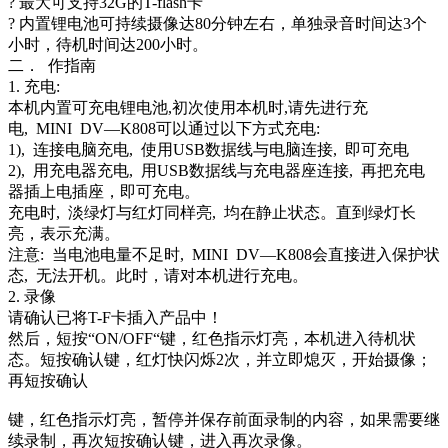
? 最大可支持32G的T-flash卡
? 内置锂电池可持续摄像达80分钟左右，单独录音时间达3个
小时，待机时间达200小时。
二． 作指南
1. 充电:
本机内置可充电锂电池,初次使用本机时,请先进行充
电, MINI DV—K808可以通过以下方式充电:
1), 连接电脑充电, 使用USB数据线与电脑连接, 即可充电
2), 用充电器充电, 用USB数据线与充电器座连接, 再把充电
器插上电插座，即可充电。
充电时, 淡绿灯与红灯同样亮, 均在静止状态。直到绿灯长
亮，表示充满。
注意: 当电池电量不足时, MINI DV—K808会直接进入保护状
态, 无法开机。此时，请对本机进行充电。
2. 录像
请确认已将T-F卡插入产品中！
然后，短按“ON/OFF“键，红色指示灯亮，本机进入待机状
态。短按确认键，红灯快闪烁2次，并立即熄灭，开始摄像；
再短按确认
键，红色指示灯亮，暂停并保存前面录制的内容，如果需要继
续录制，再次短按确认键，进入再次录像。