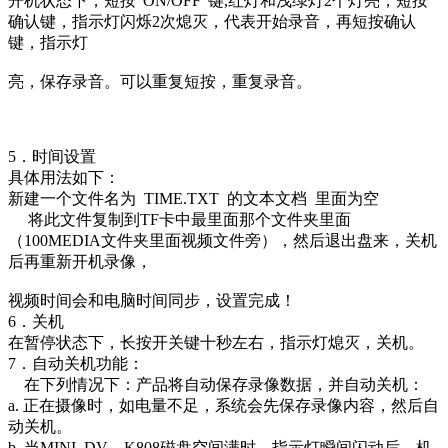
开机状态下，短按“ON/OFF“键,红灯和浅绿灯2个灯亮，短按
确认键，指示灯闪烁2次熄灭，代表开始录音，再短按确认
键，指示灯
亮，保存录音。可以重复短按，重复录音。
5．时间设置
具体用法如下：
新建一个文件名为 TIME.TXT 的文本文档 里面为空
将此文件复制到TF卡中最里面那个文件夹里面
（100MEDIA文件夹里面视频文件旁），然后退出盘来，关机
后再重新开机录像，
视频时间会和电脑时间同步，设置完成！
6．关机
在暂停状态下，长按开关键十秒左右，指示灯熄灭，关机。
7．自动关机功能：
在下列情况下：产品将自动保存录像数据，并自动关机：
a. 正在摄像时，如电量不足，系统会先保存录像内容，然后自
动关机。
b. 当MINI DV—K808磁盘空间满时，指示灯瞬间闪动后，机