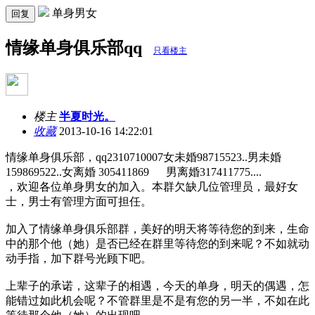
单身男女
回复
情缘单身俱乐部qq
只看楼主
楼主
半夏时光。
收藏
2013-10-16 14:22:01
情缘单身俱乐部，qq2310710007女未婚98715523..男未婚
159869522..女离婚 305411869 男离婚317411775....
，欢迎各位单身男女的加入。本群欠缺几位管理员，最好女
士，男士有管理方面可担任。
加入了情缘单身俱乐部群，美好的明天将等待您的到来，生命
中的那个他（她）是否已经在群里等待您的到来呢？不如就动
动手指，加下群号光顾下吧。
上辈子的承诺，这辈子的相遇，今天的单身，明天的偶遇，怎
能错过如此机会呢？不管群里是不是有您的另一半，不如在此