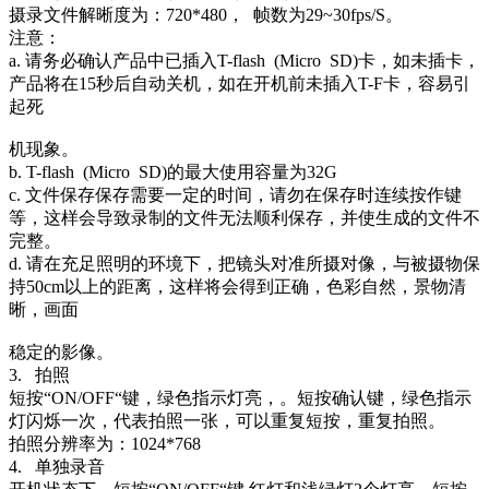
摄录文件解晰度为：720*480， 帧数为29~30fps/S。
注意：
a. 请务必确认产品中已插入T-flash (Micro SD)卡，如未插卡，
产品将在15秒后自动关机，如在开机前未插入T-F卡，容易引
起死
机现象。
b. T-flash (Micro SD)的最大使用容量为32G
c. 文件保存保存需要一定的时间，请勿在保存时连续按作键
等，这样会导致录制的文件无法顺利保存，并使生成的文件不
完整。
d. 请在充足照明的环境下，把镜头对准所摄对像，与被摄物保
持50cm以上的距离，这样将会得到正确，色彩自然，景物清
晰，画面
稳定的影像。
3. 拍照
短按“ON/OFF“键，绿色指示灯亮，。短按确认键，绿色指示
灯闪烁一次，代表拍照一张，可以重复短按，重复拍照。
拍照分辨率为：1024*768
4. 单独录音