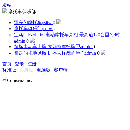
发帖
摩托车俱乐部
漂亮的摩托车
psltw
0
摩托车俱乐部
pxltw
2
宝马C Evolution电动摩托车亮相 最高速120公里/小时
admin
0
超标电动车上牌 或须持摩托牌照
admin
0
暴走的陆地风魔 机器人样貌的摩托
admin
0
首页
|
登录
|
注册
标准版
|
触屏版
|
电脑版
|
客户端
© Comsenz Inc.