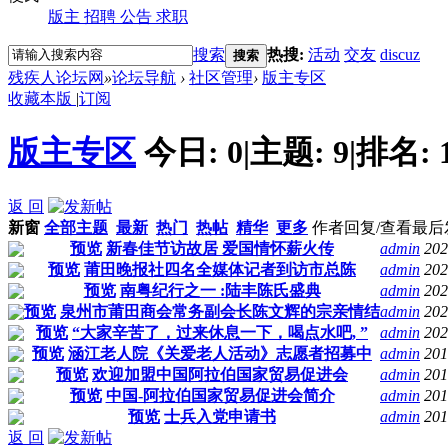
版主
招聘
公告
求职
搜索
热搜:
活动
交友
discuz
搜索
残疾人论坛网
»
论坛导航
›
社区管理
›
版主专区
收藏本版
|
订阅
版主专区
今日:
0
|
主题:
9
|
排名:
返 回
新窗
全部主题
最新
热门
热帖
精华
更多
作者
回复/查看
最后
预览
新春佳节访故居 爱国情怀薪火传‌‌
admin
202
预览
莆田晚报社四名全媒体记者到访市总陈
admin
202
预览
南粤纪行之一 :陆丰陈氏盛典
admin
202
预览
泉州市莆田商会常务副会长陈文辉的宗亲情结
admin
202
预览
“大家辛苦了，过来休息一下，喝点水吧, ”
admin
202
预览
涵江老人院《关爱老人活动》志愿者招募中
admin
201
预览
欢迎加盟中国阿拉伯国家贸易促进会
admin
201
预览
中国-阿拉伯国家贸易促进会简介
admin
201
预览
士兵入党申请书
admin
201
返 回