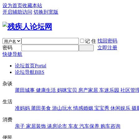
设为首页
收藏本站
开启辅助访问
切换到宽版
找回密码
记 住
密码
立即注册
快捷导航
论坛首页
Portal
论坛导航
BBS
杂谈
莆田城事
健康生活
妈咪宝贝
房产家居
车迷乐园
社区管
生活
准妈妈
莆田美食
游山玩水
情感婚姻
宝宝秀
休闲娱乐
摄
消费
亲子
家居装饰
谈房论市
车友
汽车保养
购车咨询
便民