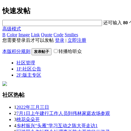
快速发帖
还可输入
80
高级模式
B
Color
Image
Link
Quote
Code
Smilies
您需要登录后才可以发帖
登录
|
立即注册
本版积分规则
转播给听众
发表帖子
社区管理
1F:社区公告
2F:版主专区
社区热帖
1
2022年三月三日
2
7月1日上午建行工作人员到伟林家庭农场参观
3
桃花朵朵开
4
乡村振兴“头雁”学习互动之陈大哥走访1