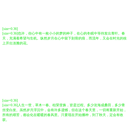
[size=0.36]
[size=0.36]也许，你心中有一枚小小的梦的种子，在心的冬眠中等待发出青叶。春
天，充满着希望与生机。纵然岁月在心中留下刻骨的痕，而流年，又会在时光的枝
上开出淡雅的花。
[size=0.36]
[size=0.36]人生一世，草木一春。枯荣变换，皆是过程。多少沧海成桑田，多少青
丝变白发。虽然岁月浮沉中，会有许多遗憾，但在这个春天里，一切将重新开始，
所有的艰苦，都会化在暖暖的春风里。只要现在开始播种，到了秋天，定会有收
获。