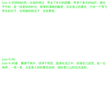
[size=0.36]和煦的风，从指间滑过，带走了冬日的阴霾，带来了春天的灿烂。握在
手中的，是一段柔软的时光。那堆积满腹的酸楚，压在身上的重负，只待一个莺飞
草长的日子，在明媚的阳光下，含笑释然。
[size=0.36]
[size=0.36]春，飘拂于风中、润泽于雨里、隐身在泥土中、弥漫在江波里。如一位
画师，一笔一笔，点染着人间的繁花似锦，描绘着江山的流光溢彩。