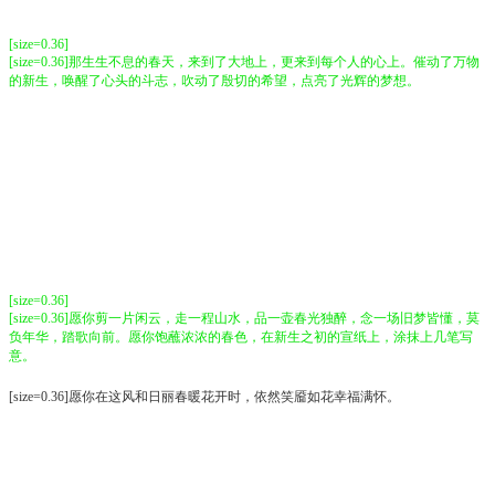
[size=0.36]
[size=0.36]那生生不息的春天，来到了大地上，更来到每个人的心上。催动了万物
的新生，唤醒了心头的斗志，吹动了殷切的希望，点亮了光辉的梦想。
[size=0.36]
[size=0.36]愿你剪一片闲云，走一程山水，品一壶春光独醉，念一场旧梦皆懂，莫
负年华，踏歌向前。愿你饱蘸浓浓的春色，在新生之初的宣纸上，涂抹上几笔写
意。
[size=0.36]愿你在这风和日丽春暖花开时，依然笑靥如花幸福满怀。