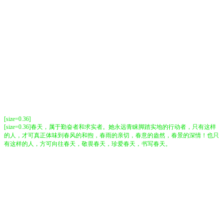
[size=0.36]
[size=0.36]春天，属于勤奋者和求实者。她永远青睐脚踏实地的行动者，只有这样
的人，才可真正体味到春风的和煦，春雨的亲切，春意的盎然，春景的深情！也只
有这样的人，方可向往春天，敬畏春天，珍爱春天，书写春天。