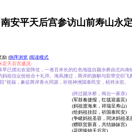
九台南安平天后宫参访山前寿山永定
|
倒序浏览
|
阅读模式
永定天后宫盛况:
亲早已摆出欢迎阵仗，一卷百米长的红色地毯自颍水桥由北向南
的妈祖信众纷纷合十礼拜。海风拂过，两岸的旗帜与彩带交织飞
脰”祝福，象征两岸香火同源，祈祝神洲国泰民安，桢祥永驻。
(跨过颍水桥，闽台一家亲)
(军鼓奏捷报，红毯迎嘉宾)
(妈祖渡海来，祥瑞呈寿山)
(给妈祖挂脰，祈国泰民安)
(争睹妈祖圣容，同沐妈祖圣恩
(赠联贺新喜，共结姊妹宫)
(花团簇锦天后宫)