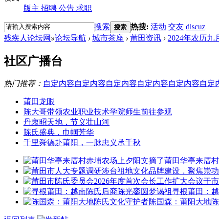
版主
招聘
公告
求职
搜索
热搜:
活动
交友
discuz
搜索
残疾人论坛网
»
论坛导航
›
城市茶座
›
莆田资讯
›
2024年农历
社区广播台
热门推荐：
自定内容
自定内容
自定内容
自定内容
自定内容
自定
莆田龙眼
陈大哥带领农业职业技术学院师生前往参观
丹衷昭天地，节义壮山河
陈氏盛典，巾帼芳华
千里舜德赴莆阳，一脉忠义承千秋
莆田华亭来厝村
寻根莆田：越
陈国森：莆阳大地陈