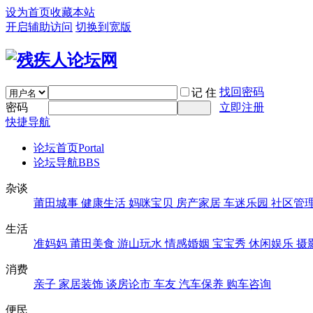
设为首页
收藏本站
开启辅助访问
切换到宽版
找回密码
记 住
密码
立即注册
快捷导航
论坛首页
Portal
论坛导航
BBS
杂谈
莆田城事
健康生活
妈咪宝贝
房产家居
车迷乐园
社区管
生活
准妈妈
莆田美食
游山玩水
情感婚姻
宝宝秀
休闲娱乐
摄
消费
亲子
家居装饰
谈房论市
车友
汽车保养
购车咨询
便民