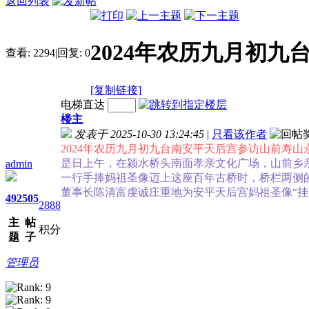
返回列表
2024年农历九月初
查看:
2294
|
回复:
0
[复制链接]
电梯直达
楼主
发表于 2025-10-30 13:24:45
|
只看该作者
2024年农历九月初九台南安平天后宫参访山前寿山
是日上午，在颍水桥头南面孝亲文化广场，山前乡
admin
一行手捧妈祖圣像迈上这座百年古桥时，桥栏两侧
董事长陈清富虔诚庄重地为安平天后宫妈祖圣像“挂
492
505
2888
主
帖
积分
题
子
管理员