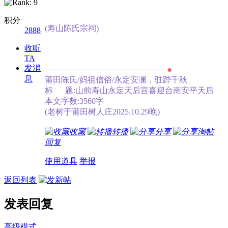
积分
(寿山陈氏宗祠)
2888
收听
TA
————————————
发消
●
息
莆田陈氏/妈祖信俗/永定安澜，驻跸千秋
标 题:山前寿山永定天后宫喜迎台南安平天
本文字数:3560字
(老树于莆田树人庄2025.10.29晚)
收藏
转播
分享
淘帖
回复
使用道具
举报
返回列表
发表回复
高级模式