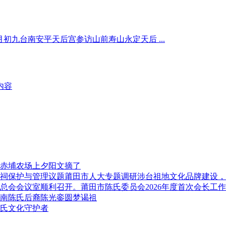
九月初九台南安平天后宫参访山前寿山永定天后 ...
内容
赤埔农场上夕阳文摘了
莆田市人大专题调研涉台祖地文化品牌建设，
莆田市陈氏委员会2026年度首次会长工
南陈氏后裔陈光銮圆梦谒祖
氏文化守护者