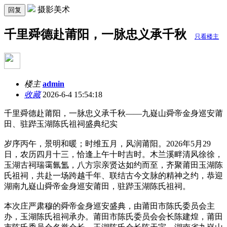
摄影美术
回复
千里舜德赴莆阳，一脉忠义承千秋
只看楼主
楼主
admin
收藏
2026-6-4 15:54:18
千里舜德赴莆阳，一脉忠义承千秋——九嶷山舜帝金身巡安莆
田、驻跸玉湖陈氏祖祠盛典纪实
岁序丙午，景明和暖；时维五月，风润莆阳。2026年5月29
日，农历四月十三，恰逢上午十时吉时。木兰溪畔清风徐徐，
玉湖古祠瑞霭氤氲，八方宗亲贤达如约而至，齐聚莆田玉湖陈
氏祖祠，共赴一场跨越千年、联结古今文脉的精神之约，恭迎
湖南九嶷山舜帝金身巡安莆田，驻跸玉湖陈氏祖祠。
本次庄严肃穆的舜帝金身巡安盛典，由莆田市陈氏委员会主
办，玉湖陈氏祖祠承办。莆田市陈氏委员会会长陈建煌，莆田