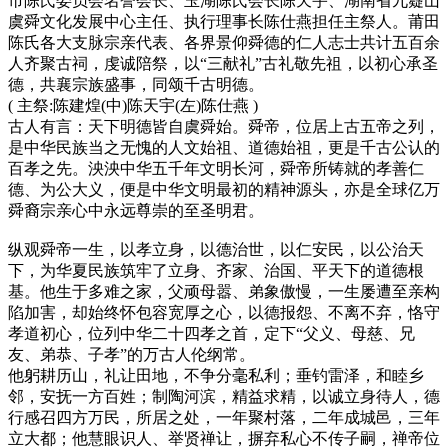
市陈氏委员会名誉会长、玉湖陈氏会长陈天宇、湖南省九嶷山
虞舜文化发展中心主任、执行理事长陈仕燕担任主祭人。莆田
陈氏各大支脉宗亲代表、各界景仰舜德的仁人志士共计五百余
人齐聚古祠，虔诚陪祭，以“三献礼”古礼敬先祖，以初心承圣
德，共襄宗族盛事，同颂千古明德。
( 主祭:陈建煌(中)陈天宇(左)陈仕燕 )
古人有言：天下明德皆自虞舜始。舜帝，位居上古五帝之列，
是中华民族当之无愧的人文始祖、道德始祖，更是千古公认的
百孝之先。泱泱中华五千年文明长河，舜帝所铸就的孝善仁
德、为公大义，便是中华文明最初的精神源头，亦是全球亿万
舜裔宗亲心中永远尊崇的至圣明君。
纵观舜帝一生，以孝立身，以德治世，以仁安民，以公治天
下，为华夏民族筑牢了立身、齐家、治国、平天下的道德根
基。他生于多难之家，父顽母嚣、弟象傲慢，一生屡遭至亲构
陷加害，却始终怀包容宽厚之心，以德报怨、不离不弃，恪守
孝道初心，位列中华二十四孝之首，定下“父义、母慈、兄
友、弟恭、子孝”的万古人伦纲常。
他躬耕历山，礼让田地，不争分毫私利；垂钓雷泽，和睦乡
邻，安抚一方百姓；制陶河滨，精益求精，以诚立身待人，德
行感召四方万民，所居之处，一年聚村落，二年成城邑，三年
立大都；他慧眼识人、举贤禅让，摒弃私心不传子嗣，禅帝位