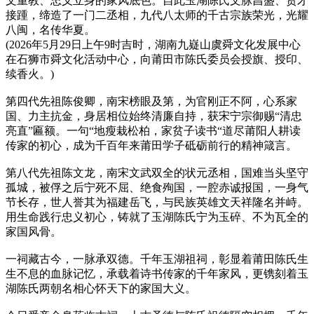
文重教、忠义立身的家风底色。自此玉湖陈氏文脉昌盛、贤才
接踵，缔造了一门二丞相，九代八太师的千古宗族荣光，光耀
八闽，名传华夏。
(2026年5月29日上午9时吉时，湖南九嶷山虞舜文化发展中心
在石狮市舜文化活动中心，向莆田市陈氏委员会授旗、授印、
续香火。)
第四代先祖陈俊卿，南宋榜眼及第，为官刚正不阿，心系家
国、力主抗金，身居相位始终清廉自持，获宋宁宗御赐“清忠
亮直”匾额。一句“地瘦栽松柏，家贫子读书“道尽莆阳人耕读
传家的初心，成为千百年来莆田学子砥砺前行的精神箴言。
第八代先祖陈文龙，南宋文武双全的状元丞相，国难当头坚守
孤城，被俘之后宁死不屈、绝食殉国，一腔赤诚报国，一身气
节长存，世人誉其为福建岳飞，与民族英雄文天祥隆名并峙。
用生命践行忠义初心，铸就了玉湖陈氏宁为玉碎、不为瓦全的
家国风骨。
一祠藏古今，一脉承双德。千年玉湖祖祠，彰显着莆田陈氏生
生不息的血脉记忆，承载着诗书传家的千年家风，更镌刻着玉
湖陈氏两朝名相心怀天下的家国大义。