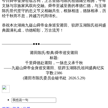
今日舜帝金身莅临古祠，上古圣德与陈氏祖德隔空相拥，千年
文脉与宗族家风双向交融。舜帝至诚至善的孝德仁德，与玉湖
陈氏世代坚守的忠义节义相融共生，根脉相连，德脉相承，历
经千秋而不息，跨越万代而绵长。
恭祝本次湖南九嶷山舜帝金身巡安莆田、驻跸玉湖陈氏祖祠盛
典圆满礼成，功德昭彰，万古流芳！
————————●●●————————
莆田陈氏/祭典/舜帝巡安莆田
标题:
千里舜德赴莆阳，一脉忠义承千秋
——九嶷山舜帝金身巡安莆田、驻跸玉湖陈氏祖祠盛典纪实
字数:2386
(莆田市陈氏委员会秘书处 2026.5.29)