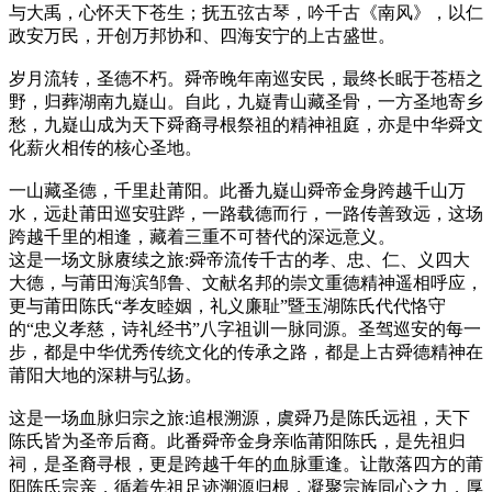
与大禹，心怀天下苍生；抚五弦古琴，吟千古《南风》，以仁
政安万民，开创万邦协和、四海安宁的上古盛世。
岁月流转，圣德不朽。舜帝晚年南巡安民，最终长眠于苍梧之
野，归葬湖南九嶷山。自此，九嶷青山藏圣骨，一方圣地寄乡
愁，九嶷山成为天下舜裔寻根祭祖的精神祖庭，亦是中华舜文
化薪火相传的核心圣地。
一山藏圣德，千里赴莆阳。此番九嶷山舜帝金身跨越千山万
水，远赴莆田巡安驻跸，一路载德而行，一路传善致远，这场
跨越千里的相逢，藏着三重不可替代的深远意义。
这是一场文脉赓续之旅:舜帝流传千古的孝、忠、仁、义四大
大德，与莆田海滨邹鲁、文献名邦的崇文重德精神遥相呼应，
更与莆田陈氏“孝友睦姻，礼义廉耻”暨玉湖陈氏代代恪守
的“忠义孝慈，诗礼经书”八字祖训一脉同源。圣驾巡安的每一
步，都是中华优秀传统文化的传承之路，都是上古舜德精神在
莆阳大地的深耕与弘扬。
这是一场血脉归宗之旅:追根溯源，虞舜乃是陈氏远祖，天下
陈氏皆为圣帝后裔。此番舜帝金身亲临莆阳陈氏，是先祖归
祠，是圣裔寻根，更是跨越千年的血脉重逢。让散落四方的莆
阳陈氏宗亲，循着先祖足迹溯源归根，凝聚宗族同心之力，厚