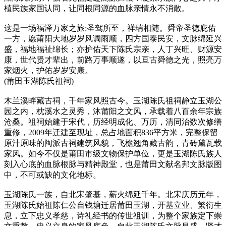
植民族家国认同，让同根同源的血脉亲情永不消散。
这是一场福泽万家之旅:圣驾所至，祥瑞相随。舜帝圣德庇佑
一方，愿莆阳大地岁岁风调雨顺，四方国泰民安，文脉绵延兴
盛，福地福祉绵长；亦护佑天下陈氏宗亲，人丁兴旺、财源安
康，世代贤才辈出，前路万事顺遂，以亘古舜德之光，照亮万
家烟火，护佑岁岁安康。
(莆田玉湖陈氏祖祠)
木兰溪畔藏古祠，千年家风照古今。玉湖陈氏祖祠静立玉湖公
园之内，枕溪水之灵秀，沐莆阳之文风，承载着八百余年宗族
沧桑。祖祠始建于宋代，历经明成化、万历，清同治数次修缮
重修，2009年迁建至现址，总占地面积836平方米，完整保留
原汁原味的闽派古祠建筑风貌，飞檐翘角藏古韵，青砖黛瓦载
家风。如今不仅是莆田市级文物保护单位，更是玉湖陈氏族人
刻入心底的血脉根脉与精神殿堂，也是莆田文献名邦文脉版图
中，不可或缺的文化地标。
玉湖陈氏一族，自北宋肇基，薪火绵延千年。北宋庆历元年，
玉湖陈氏始祖陈仁公自钱塘迁居莆田玉湖，开基立业、繁衍生
息，立下忠义孝慈，诗礼经书的传世祖训，为整个家族定下崇