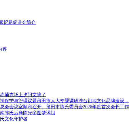
国家贸易促进会简介
内容
赤埔农场上夕阳文摘了
莆田市人大专题调研涉台祖地文化品牌建设，
莆田市陈氏委员会2026年度首次会长工
南陈氏后裔陈光銮圆梦谒祖
氏文化守护者