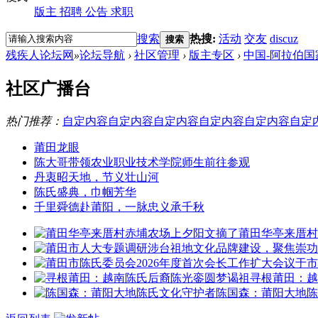
版主
招聘
公告
求职
搜索
热搜:
活动
交友
discuz
搜索
残疾人论坛网
»
论坛导航
›
社区管理
›
版主专区
›
中国-阿拉伯
社区广播台
热门推荐：
自定内容
自定内容
自定内容
自定内容
自定内容
自定
莆田龙眼
陈大哥带领农业职业技术学院师生前往参观
丹衷昭天地，节义壮山河
陈氏盛典，巾帼芳华
千里舜德赴莆阳，一脉忠义承千秋
莆田华亭来厝村
寻根莆田：越
陈国森：莆阳大地陈