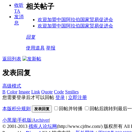
相关帖子
收听
TA
发消
欢迎加盟中国阿拉伯国家贸易促进会
息
欢迎加盟中国阿拉伯国家贸易促进会
回复
使用道具
举报
返回列表
发表回复
高级模式
B
Color
Image
Link
Quote
Code
Smilies
您需要登录后才可以回帖
登录
|
立即注册
本版积分规则
回帖并转播
回帖后跳转到最后一
发表回复
小黑屋
|
手机版
|
Archiver
|
© 2001-2013
残疾人论坛网
(http://www.cjrltw.com/) 版权所有 All R