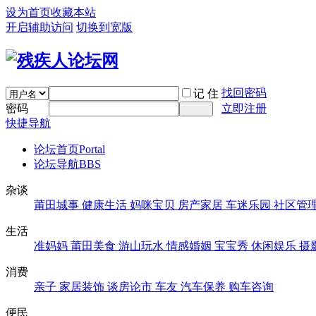
设为首页
收藏本站
开启辅助访问
切换到宽版
找回密码
记 住
密码
立即注册
快捷导航
论坛首页
Portal
论坛导航
BBS
杂谈
莆田城事
健康生活
妈咪宝贝
房产家居
车迷乐园
社区管
生活
准妈妈
莆田美食
游山玩水
情感婚姻
宝宝秀
休闲娱乐
摄
消费
亲子
家居装饰
谈房论市
车友
汽车保养
购车咨询
便民