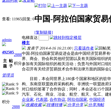
返回列表
中国-阿拉伯国家贸易
查看:
11965
|
回复:
0
[复制链接]
电梯直达
admin
楼主
发表于 2014-4-16 16:21:00
|
只看该作者
492
505
中国-阿拉伯国家贸易促进会是由中国经济贸易界有
2888
界、商会、协会和其他经贸团以及有关国际组织的
主
帖
积分
参加有关国际组织的相关活动；负责与外国对口组
题
子
合召开有关经济贸易技术合作和法律方面的国际会
管理员
目前，本会同世界上180多个国家和地区的驻华
构、东南亚联盟政府采购机构、非洲统一联盟政府
对口组织签署了合作协议；同时，本会还在15个国
汽车、石化、商业、冶金、航空、航天、化工、建材
企业家
,
代表团
,
合作协议
,
阿拉伯国家
,
中国经济
积分
收藏
转播
分享
淘帖
2888